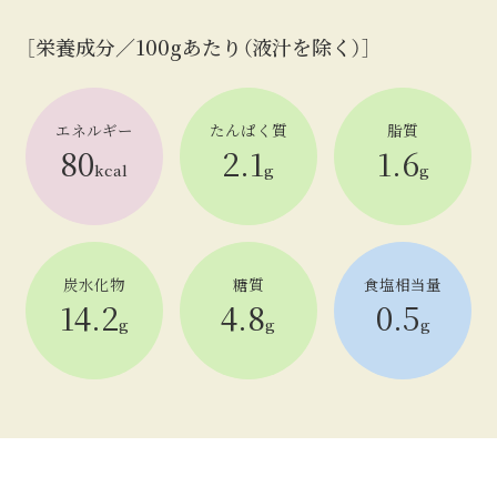
［栄養成分／100gあたり（液汁を除く）］
エネルギー
たんぱく質
脂質
80
2.1
1.6
kcal
g
g
炭水化物
糖質
食塩相当量
14.2
4.8
0.5
g
g
g