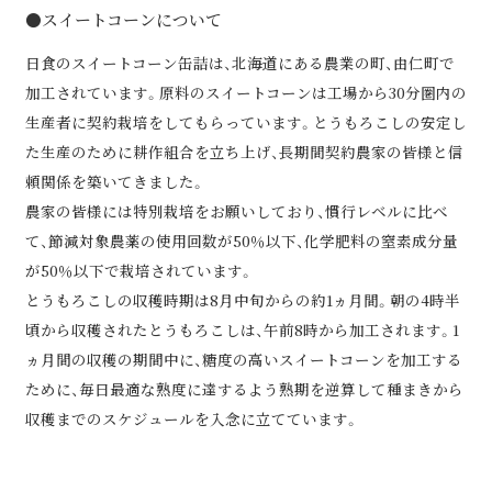
●スイートコーンについて
日食のスイートコーン缶詰は、北海道にある農業の町、由仁町で
加工されています。原料のスイートコーンは工場から30分圏内の
生産者に契約栽培をしてもらっています。とうもろこしの安定し
た生産のために耕作組合を立ち上げ、長期間契約農家の皆様と信
頼関係を築いてきました。
農家の皆様には特別栽培をお願いしており、慣行レベルに比べ
て、節減対象農薬の使用回数が50％以下、化学肥料の窒素成分量
が50％以下で栽培されています。
とうもろこしの収穫時期は8月中旬からの約1ヵ月間。朝の4時半
頃から収穫されたとうもろこしは、午前8時から加工されます。1
ヵ月間の収穫の期間中に、糖度の高いスイートコーンを加工する
ために、毎日最適な熟度に達するよう熟期を逆算して種まきから
収穫までのスケジュールを入念に立てています。