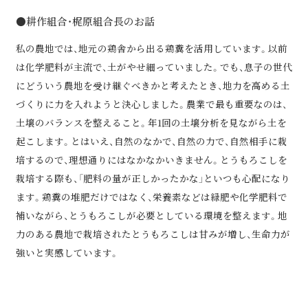
●耕作組合・梶原組合長のお話
私の農地では、地元の鶏舎から出る鶏糞を活用しています。以前
は化学肥料が主流で、土がやせ細っていました。でも、息子の世代
にどういう農地を受け継ぐべきかと考えたとき、地力を高める土
づくりに力を入れようと決心しました。農業で最も重要なのは、
土壌のバランスを整えること。年1回の土壌分析を見ながら土を
起こします。とはいえ、自然のなかで、自然の力で、自然相手に栽
培するので、理想通りにはなかなかいきません。とうもろこしを
栽培する際も、「肥料の量が正しかったかな」といつも心配になり
ます。鶏糞の堆肥だけではなく、栄養素などは緑肥や化学肥料で
補いながら、とうもろこしが必要としている環境を整えます。地
力のある農地で栽培されたとうもろこしは甘みが増し、生命力が
強いと実感しています。