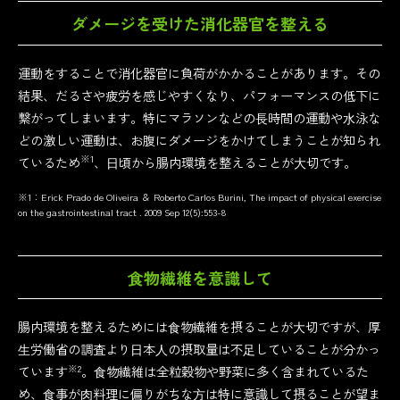
ダメージを受けた
消化器官を整える
運動をすることで消化器官に負荷がかかることがあります。その
結果、だるさや疲労を感じやすくなり、パフォーマンスの低下に
繋がってしまいます。特にマラソンなどの⻑時間の運動や⽔泳な
どの激しい運動は、お腹にダメージをかけてしまうことが知られ
※1
ているため
、⽇頃から腸内環境を整えることが⼤切です。
※1：Erick Prado de Oliveira ＆ Roberto Carlos Burini, The impact of physical exercise
on the gastrointestinal tract . 2009 Sep 12(5):553-8
食物繊維を意識して
腸内環境を整えるためには⾷物繊維を摂ることが⼤切ですが、厚
⽣労働省の調査より⽇本⼈の摂取量は不⾜していることが分かっ
※2
ています
。⾷物繊維は全粒穀物や野菜に多く含まれているた
め、⾷事が⾁料理に偏りがちな⽅は特に意識して摂ることが望ま