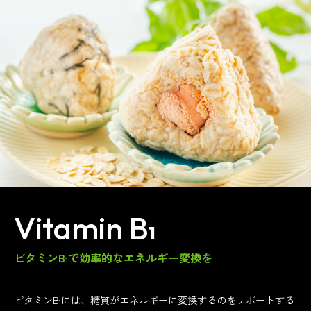
Vitamin B
1
ビタミンB
で効率的な
エネルギー変換を
1
ビタミンB
には、糖質がエネルギーに変換するのをサポートする
1