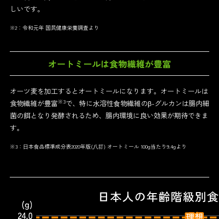
しいです。
※2：令和元年 国民健康栄養調査より
オートミールは
食物繊維が豊富
オーツ麦を加工するとオートミールになります。オートミールは
※3
食物繊維が豊富
で、特に⽔溶性⾷物繊維のβ-グルカンは腸内細
菌の餌となり発酵されるため、腸内環境に良い効果が期待できま
す。
※3：⽇本⾷品標準成分表2020年版(⼋訂) オートミール 100g当たり9.4gより