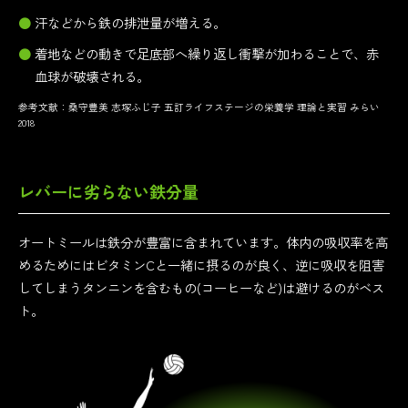
汗などから鉄の排泄量が増える。
着地などの動きで足底部へ繰り返し衝撃が加わることで、
赤
血球が破壊される。
参考文献：桑守豊美 志塚ふじ子 五訂ライフステージの栄養学 理論と実習 みらい
2018
レバーに劣らない鉄分量
オートミールは鉄分が豊富に含まれています。体内の吸収率を高
めるためにはビタミンCと一緒に摂るのが良く、逆に吸収を阻害
してしまうタンニンを含むもの(コーヒーなど)は避けるのがベス
ト。