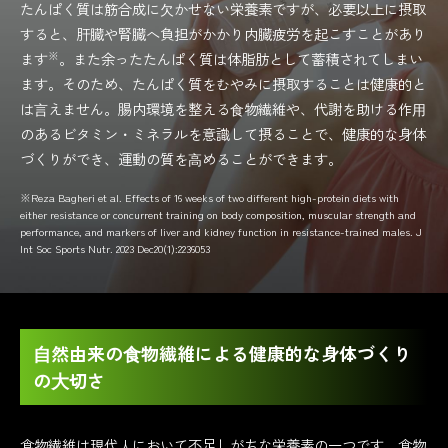
たんぱく質は筋合成に⽋かせない栄養素ですが、必要以上に摂取
すると、肝臓や腎臓へ負担がかかり内臓疲労を起こすことがあり
※
ます
。また余ったたんぱく質は体脂肪として蓄積されてしまい
ます。そのため、たんぱく質をむやみに摂取することは健康的と
は⾔えません。腸内環境を整える⾷物繊維や、代謝を助ける作⽤
のあるビタミン・ミネラルを意識して摂ることで、健康的な身体
づくりができ、運動の質を⾼めることができます。
※Reza Bagheri et al. Effects of 16 weeks of two different high-protein diets with
either resistance or concurrent training on body composition, muscular strength and
performance, and markers of liver and kidney function in resistance-trained males. J
Int Soc Sports Nutr. 2023 Dec20(1):2236053
⾃然由来の⾷物繊維による健康的な身体づくり
の⼤切さ
食物繊維は現代人において不足しがちな栄養素の一つです。食物