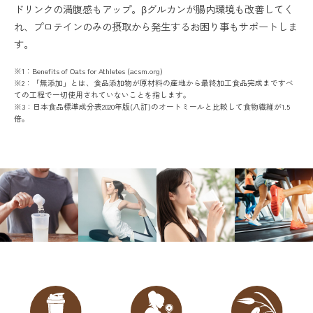
ドリンクの満腹感もアップ。βグルカンが腸内環境も改善してく
れ、プロテインのみの摂取から発生するお困り事もサポートしま
す。
※1：Benefits of Oats for Athletes (acsm.org)
※2：「無添加」とは、食品添加物が原材料の産地から最終加工食品完成まですべ
ての工程で一切使用されていないことを指します。
※3：日本食品標準成分表2020年版(八訂)のオートミールと比較して食物繊維が1.5
倍。