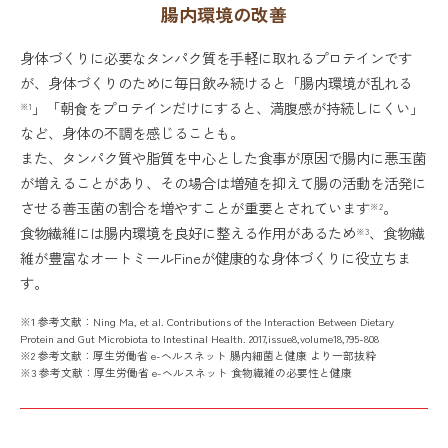
腸内環境の改善
身体づくりに必要なタンパク質を⼿軽に取れるプロテインです
が、身体づくりのために毎⽇飲み続けると「腸内環境が乱れる
」「朝⾷をプロテインだけにすると、満腹感が持続しにくい」
※1
など、身体の不調を感じることも。
また、タンパク質や脂質を中心とした食事が原因で腸内に悪玉菌
が増えることがあり、その場合は増殖を抑えて腸の活動を活発に
させる善玉菌の割合を増やすことが重要とされています
。
※2
食物繊維には腸内環境を良好に整える作用があるため
、食物繊
※3
維が豊富なオートミールFineが健康的な身体づくりに役立ちま
す。
※1 参考文献：Ning Ma, et al. Contributions of the Interaction Between Dietary
Protein and Gut Microbiota to Intestinal Health. 2017,issue8,volume18,795-808
※2 参考文献：厚生労働省 e-ヘルスネット 腸内細菌と健康 より一部抜粋
※3 参考文献：厚生労働省 e-ヘルスネット 食物繊維の必要性と健康