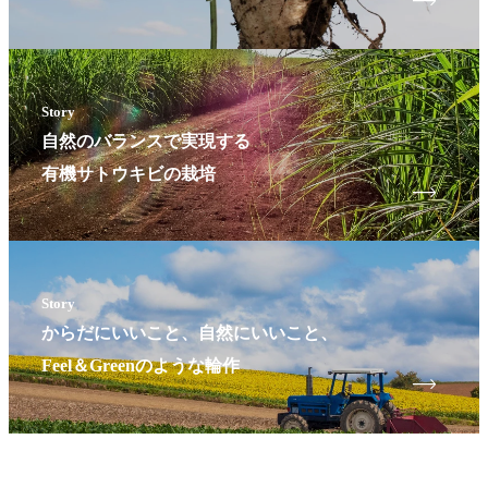
Story
自然のバランスで実現する
有機サトウキビの栽培
Story
からだにいいこと、自然にいいこと、
Feel＆Greenのような輪作