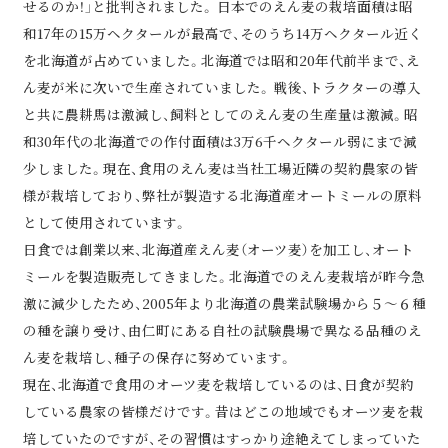
せるのか！」と批判されました。 日本でのえん麦の栽培面積は昭
和17年の15万ヘクタールが最高で、そのうち14万ヘクタール近く
を北海道が占めていました。北海道では昭和20年代前半まで、え
ん麦が米に次いで生産されていました。 戦後、トラクターの導入
と共に農耕馬は激減し、飼料としてのえん麦の生産量は激減。昭
和30年代の北海道での作付面積は3万6千ヘクタール弱にまで減
少しました。現在、食用のえん麦は当社工場近隣の契約農家の皆
様が栽培しており、弊社が製造する北海道産オートミールの原料
として使用されています。
日食では創業以来、北海道産えん麦（オーツ麦）を加工し、オート
ミールを製造販売してきました。北海道でのえん麦栽培が昨今急
激に減少したため、2005年より北海道の農業試験場から５～６種
の種を譲り受け、由仁町にある自社の試験農場で異なる品種のえ
ん麦を栽培し、種子の保存に努めています。
現在、北海道で食用のオーツ麦を栽培しているのは、日食が契約
している農家の皆様だけです。昔はどこの地域でもオーツ麦を栽
培していたのですが、その習慣はすっかり途絶えてしまっていた