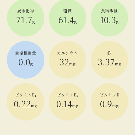
炭水化物
糖質
食物繊維
71.7
61.4
10.3
g
g
g
食塩相当量
カルシウム
鉄
0.0
32
3.37
g
mg
mg
ビタミンB
ビタミンB
ビタミンE
1
6
0.22
0.14
0.9
mg
mg
mg