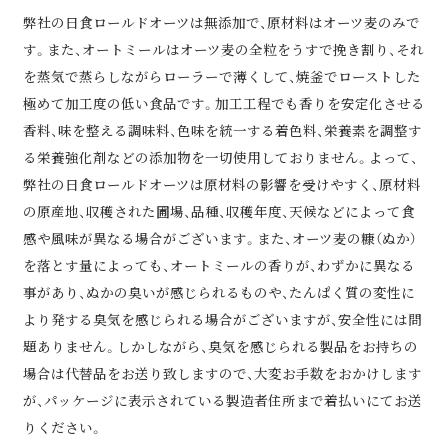
弊社の日食ロールドオーツは無添加で、原材料はオーツ⻨のみで
す。また、オートミールはオーツ⻨の全粒をうすで挽き割り、それ
を蒸気で蒸らしながらローラーで薄くして、焼釜でローストした
極めて加⼯度の低い⾷品です。加⼯⼯程でも⾹りを安定化させる
⾹料、味を整える調味料、⾊味を統⼀する着⾊料、栄養素を調整す
る栄養強化剤などの添加物を⼀切使⽤しておりません。よって、
弊社の日食ロールドオーツは原材料の影響を受けやすく、原材料
の原産地、収穫された圃場、品種、収穫年度、天候などによって食
感や風味が異なる場合がございます。また、オーツ⻨の糠（ぬか）
を落とす量によっても、オートミールの⾹りが、わずかに異なる
事があり、ぬかの臭いが感じられるものや、たんぱく質の変性に
より発する臭気を感じられる場合がございますが、安全性には問
題ありません。しかしながら、臭気を感じられる製品をお持ちの
場合は代替品をお送り致しますので、⼤変お⼿数をおかけします
が、パッケージに表⽰されている製造者住所まで着払いにてお送
りください。