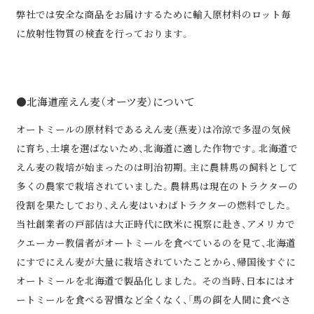
弊社では安全な商品をお届けするために輸⼊原材料のロット毎
に放射性物質の検査を⾏っております。
●北海道産えん麦（オーツ麦）について
オートミールの原材料であるえん麦（燕麦）は冷涼で多湿の気候
に育ち、土壌を選ばないため、北海道に適した作物です。北海道で
えん麦の栽培が始まったのは明治初期。主に農耕馬の飼料として
多くの農家で栽培されていました。農耕馬は現在のトラクターの
役割を果たしており、えん麦はいわばトラクターの燃料でした。
当社創業者の戸部佶は大正時代に欧米に視察に赴き、アメリカで
クエーカー教信者がオートミールを食べているのを見て、北海道
にすでにえん麦が大量に栽培されていたことから、帰国後すぐに
オートミールを北海道で製品化しました。 その当時、日本にはオ
ートミールを食べる習慣など全くなく、「馬の餌を人間に食べさ