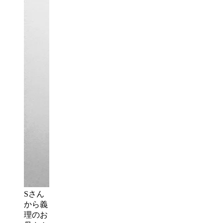
Sさん
から義
理のお